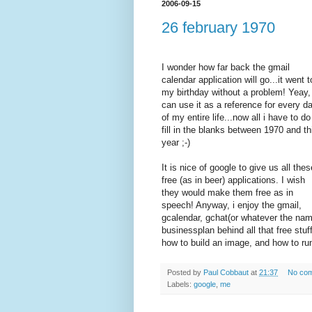
2006-09-15
26 february 1970
I wonder how far back the gmail
calendar application will go...it went t
my birthday without a problem! Yeay, 
can use it as a reference for every d
of my entire life...now all i have to do
fill in the blanks between 1970 and th
year ;-)
It is nice of google to give us all thes
free (as in beer) applications. I wish
they would make them free as in
speech! Anyway, i enjoy the gmail,
gcalendar, gchat(or whatever the name
businessplan behind all that free stu
how to build an image, and how to ru
Posted by
Paul Cobbaut
at
21:37
No co
Labels:
google
,
me