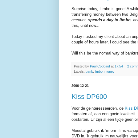
Surprise today, Limbo is gone! A whil
transferring money between two Belg
account,
spends a day in limbo
, an
this, until now...
Today i asked my client about an unp
couple of hours later, i could see t
Will this be the normal way of banktr
Posted by
Paul Cobbaut
at
17:54
2 com
Labels:
bank
,
limbo
,
money
2006-12-21
Kiss DP600
Voor de geinteresseerden, de
Kiss D
formaten af, aan een goeie kwaliteit
opstarten. Er zijn al een tijdje geen 
Meestal gebruik ik 'm om films vanop 
DVD in. 'k gebruik 'm nauwelijks voo