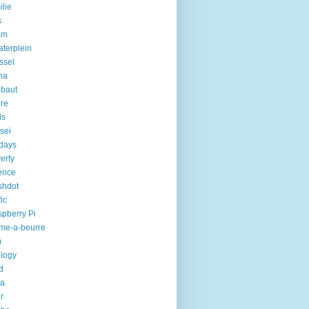
ilie
s
am
aterplein
ssel
na
baut
ure
ds
sei
days
erty
ence
shdot
fic
pberry Pi
me-a-beurre
m
logy
d
ka
er