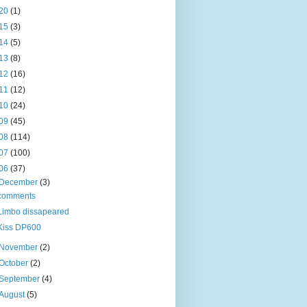
20
(1)
15
(3)
14
(5)
13
(8)
12
(16)
11
(12)
10
(24)
09
(45)
08
(114)
07
(100)
06
(37)
December
(3)
comments
Limbo dissapeared
Kiss DP600
November
(2)
October
(2)
September
(4)
August
(5)