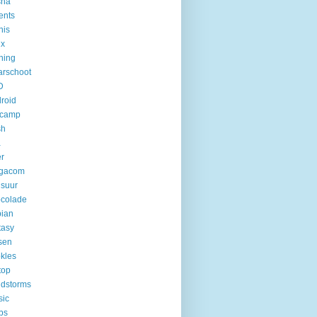
sha
ents
nis
ux
ining
rschoot
D
roid
rcamp
sh
a
r
lgacom
suur
colade
ian
tasy
tsen
kles
top
dstorms
sic
bs