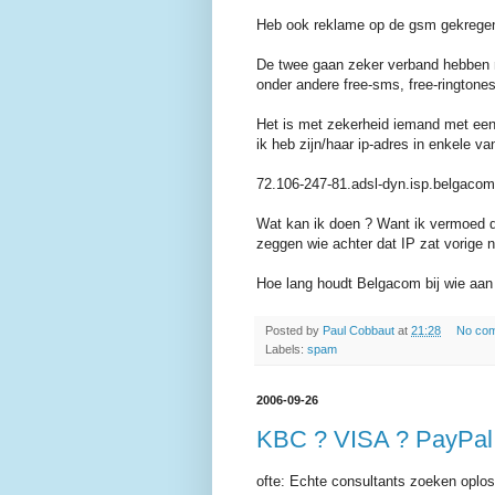
Heb ook reklame op de gsm gekregen
De twee gaan zeker verband hebben 
onder andere free-sms, free-ringtone
Het is met zekerheid iemand met ee
ik heb zijn/haar ip-adres in enkele v
72.106-247-81.adsl-dyn.isp.belgacom
Wat kan ik doen ? Want ik vermoed d
zeggen wie achter dat IP zat vorige n
Hoe lang houdt Belgacom bij wie aan 
Posted by
Paul Cobbaut
at
21:28
No co
Labels:
spam
2006-09-26
KBC ? VISA ? PayPal
ofte: Echte consultants zoeken oplo