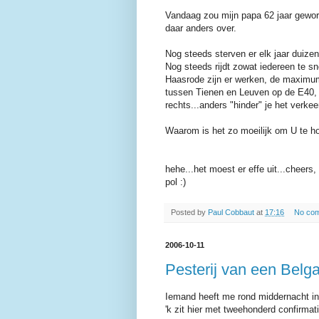
Vandaag zou mijn papa 62 jaar geword
daar anders over.
Nog steeds sterven er elk jaar duizen
Nog steeds rijdt zowat iedereen te sn
Haasrode zijn er werken, de maximum 
tussen Tienen en Leuven op de E40, al
rechts...anders "hinder" je het verkee
Waarom is het zo moeilijk om U te 
hehe...het moest er effe uit...cheers,
pol :)
Posted by
Paul Cobbaut
at
17:16
No co
2006-10-11
Pesterij van een Belg
Iemand heeft me rond middernacht in
'k zit hier met tweehonderd confirmat