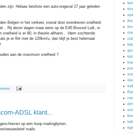
fam
en zijn. Helaas besliste een auto-ongeval 27 jaar geleden
kis
sp
the
den Belgen in het verkeer, vooral door overdreven snelheid.
bru
el... Rij dezer dagen maar eens op de E40 Brussel Luik, in
chi
snelheid is er 90, in theorie althans... Idem sochtends
s je er flirt met de 120km/u, dan blijf je best helemaal
cob
r.
fut
go
houden aan de maximum snelheid ?
kas
loa
pov
sci
sla
traf
mments:
Ras
cre
dr
eco
acom-ADSL klant...
foo
lai
geschreven op een hoop mailinglijsten.
lig
ion/nieuwsbrief mails.