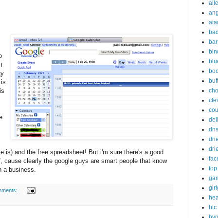
all
ang
ata
ba
bar
bin
o
blu
i
bo
ay
buf
 is
is
ch
cle
cou
e
del
dn
dri
dri
 is) and the free spreadsheet! But i'm sure there's a good
fac
ff, cause clearly the google guys are smart people that know
fop
n a business.
ga
gir
mments:
hea
htc
hy