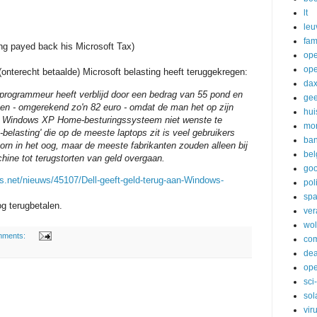
lt
leu
fam
ing payed back his Microsoft Tax)
op
ope
 (onterecht betaalde) Microsoft belasting heeft teruggekregen:
da
 programmeur heeft verblijd door een bedrag van 55 pond en
gee
ten - omgerekend zo'n 82 euro - omdat de man het op zijn
hui
de Windows XP Home-besturingssysteem niet wenste te
mo
lasting' die op de meeste laptops zit is veel gebruikers
ba
rn in het oog, maar de meeste fabrikanten zouden alleen bij
bel
ine tot terugstorten van geld overgaan.
goo
rs.net/nieuws/45107/Dell-geeft-geld-terug-aan-Windows-
pol
sp
g terugbetalen.
ve
wol
mments:
com
dea
ope
sci-
sol
vir