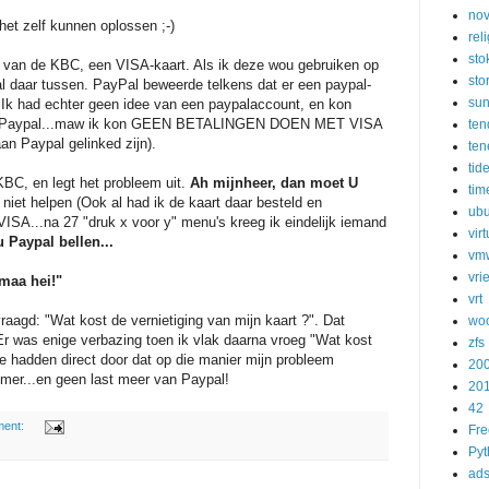
nov
het zelf kunnen oplossen ;-)
rel
sto
rt van de KBC, een VISA-kaart. Als ik deze wou gebruiken op
sto
daar tussen. PayPal beweerde telkens dat er een paypal-
su
 Ik had echter geen idee van een paypalaccount, en kon
n via Paypal...maw ik kon GEEN BETALINGEN DOEN MET VISA
ten
aan Paypal gelinked zijn).
ten
tid
BC, en legt het probleem uit.
Ah mijnheer, dan moet U
tim
 niet helpen (Ook al had ik de kaart daar besteld en
ubu
 VISA...na 27 "druk x voor y" menu's kreeg ik eindelijk iemand
vir
 Paypal bellen...
vm
vri
maa hei!"
vrt
aagd: "Wat kost de vernietiging van mijn kaart ?". Dat
woo
Er was enige verbazing toen ik vlak daarna vroeg "Wat kost
zfs
ze hadden direct door dat op die manier mijn probleem
20
mer...en geen last meer van Paypal!
20
42
ment:
Fr
Pyt
ads