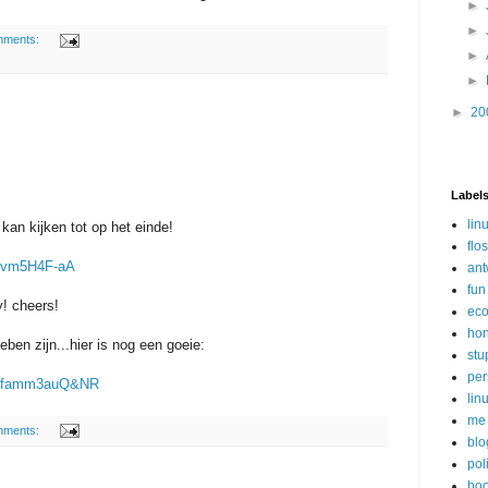
►
►
mments:
►
►
►
20
Label
lin
 kan kijken tot op het einde!
flo
VZvm5H4F-aA
an
fun
y! cheers!
ec
ho
ben zijn...hier is nog een goeie:
stu
per
jeyfamm3auQ&NR
lin
me
mments:
blo
poli
bo