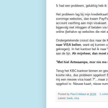
'k had een probleem, gelukkig heb ik 
Het probleem lag bij mijn kredietkaa
sommige websites, dan kwam PayPal 
account vasthing aan mijn visakaart.
bijgevolg niet inloggen of betale
online (behalve op websites die niet 
Ondergetekende crosst dus naar de K
naar VISA bellen
, want wij kunnen u
gekregen). In het kantoor bel ik naar
aan de lijn.
Ah mijnheer, dan moet u
"Met hiel Antwaarepe, mor nie me 
Terug het KBC-kantoor binnen en gevr
kostte niks, dus probleem opgelost! 
mij een nieuwe visa kaart ?"...maar 
opgelost is: Nieuwe kaart, nieuw num
Posted by
Paul Cobbaut
at
16:04
1 com
Labels:
bank
,
visa