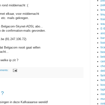
pa
pat
 rond middernacht :(
ten
met elkaar, voor middernacht
tm
s etc. mails gekregen.
tra
waa
n Belgacom-Skynet-ADSL abo...
E-I
an de confirmation-mails gevonden.
and
ba
.be (81.247.106.72)
ba
bc
at Belgacom nooit gaat willen
acht...
bee
be
welke ip zit ?
cen
cho
mments:
deb
fan
fie
koo
lap
 ?
min
mu
ssingen in deze Kafkaiaanse wereld!
nm