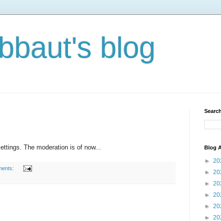
bbaut's blog
Search
ettings. The moderation is of now...
Blog A
►
20
ments:
►
20
►
20
►
20
►
20
►
20