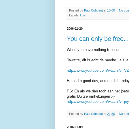
Posted by
Paul Cobbaut
at
10:00
No co
Labels:
kiss
2006-11-20
You can only be free...
When you have nothing to loose...
Jawatte, dit is echt de moeite...als je
http://www.youtube.com/watch?v=
He had a good day, and so did i toda
PS: En als we dan toch aan het joetoe
gratis Duitse omhelzingen ;-)
http://www.youtube.com/watch?v=
Posted by
Paul Cobbaut
at
22:56
No co
2006-11-09